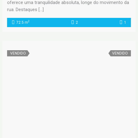
oferece uma tranquilidade absoluta, longe do movimento da
rua. Destaques […]
2
72.5 m
2
1
VENDIDO
VENDIDO