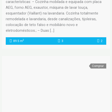
características: – Cozinha mobilada e equipada com placa
AEG, forno AEG, exaustor, máquina de lavar louça,
esquentador (Vaillant) na lavandaria. Cozinha totalmente
remodelada e lavandaria, desde canalizações, tijoleiras,
colocação de teto falso e mobiliário novo e
eletrodomésticos.; – Duas […]
2
89.5 m
3
2
Comprar