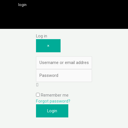
login
Log in
×
Username or email address
Password
Remember me
Forgot password?
Login