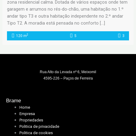
zona residencial calma. Dotada de vários espaços onde tem
garagem e arrumos no rés-do-chão, uma habitação no 1.º
andar tipo T3 e outra habitação independente no 2.º andar
Tipo T2. A moradia está pensada no conforto […]
2
120 m
5
3
Rua Alto da Levada nº 6, Meixomil
4595-226 – Paços de Ferreira
Brame
Home
Empresa
Propriedades
Politica de privacidade
Politica de cookies