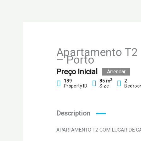
Skip
to
content
Apartamento T2 
– Porto
Preço Inicial
Arrendar
2
139
85 m
2
Property ID
Size
Bedroo
Description
APARTAMENTO T2 COM LUGAR DE G